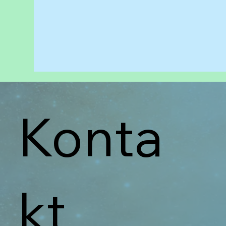
Konta
kt