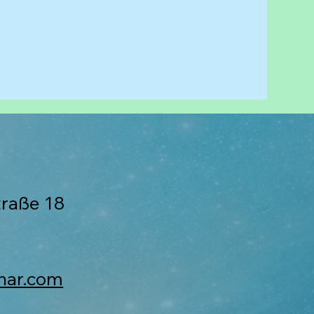
traße 18
nar.com