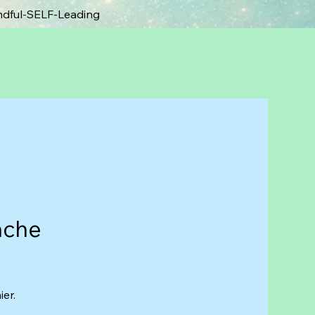
ndful-SELF-Leading
ache
er.