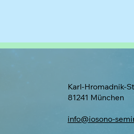
Karl-Hromadnik-S
81241 München
info@iosono-semi